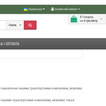
Українська
Особистий кабінет
0
Tоваров,
на
0 грн/метр
Скрізь
А І ОПЛАТА
нні замовлення іншими транспортними компаніями, можлива
ня іншими транспортними компаніями, можлива тільки