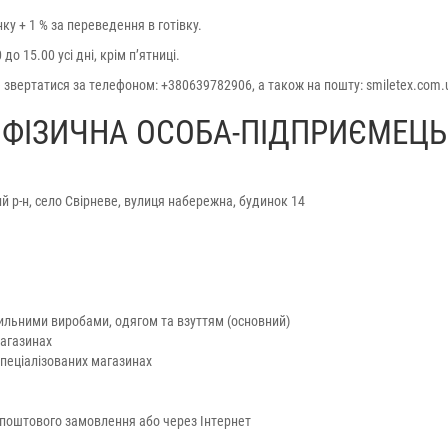
у + 1 % за переведення в готівку.
о 15.00 усі дні, крім п’ятниці.
е звертатися за телефоном: +380639782906, а також на пошту: smiletex.com
ФІЗИЧНА ОСОБА-ПІДПРИЄМЕЦЬ
й р-н, село Свірневе, вулиця набережна, будинок 14
стильними виробами, одягом та взуттям (основний)
магазинах
спеціалізованих магазинах
 поштового замовлення або через Інтернет