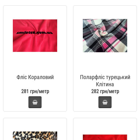
Фліс Кораловий
Поларфліс турецький
Клітина
281 грн/метр
282 грн/метр