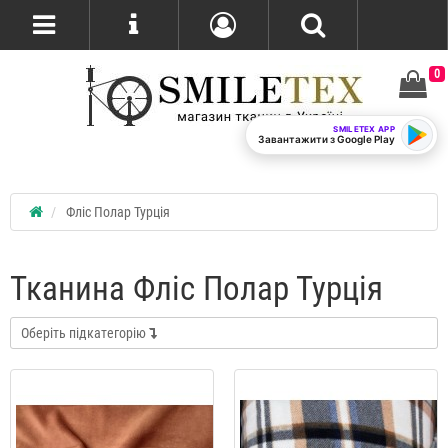
0
SMILETEX APP
Завантажити з Google Play
Фліс Полар Турція
Тканина Фліс Полар Турція
Оберіть підкатегорію