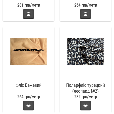
281 грн/метр
264 грн/метр
Фліс Бежевий
Поларфліс турецкий
(леопард №2)
264 грн/метр
282 грн/метр