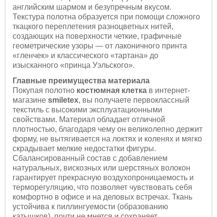
английским шармом и безупречным вкусом.
Текстура полотна образуется при помощи сложного
ткацкого переплетения разноцветных нитей,
создающих на поверхности четкие, графичные
геометрические узоры — от лаконичного принта
«гленчек» и классического «тартана» до
изысканного «принца Уэльского».
Главные преимущества материала
Покупая полотно
костюмная клетка
в интернет-
магазине
smiletex
, вы получаете первоклассный
текстиль с высокими эксплуатационными
свойствами. Материал обладает отличной
плотностью, благодаря чему он великолепно держит
форму, не вытягивается на локтях и коленях и мягко
скрадывает мелкие недостатки фигуры.
Сбалансированный состав с добавлением
натуральных, вискозных или шерстяных волокон
гарантирует прекрасную воздухопроницаемость и
терморегуляцию, что позволяет чувствовать себя
комфортно в офисе и на деловых встречах. Ткань
устойчива к пиллингуемости (образованию
катышков), почти не мнется и сохраняет