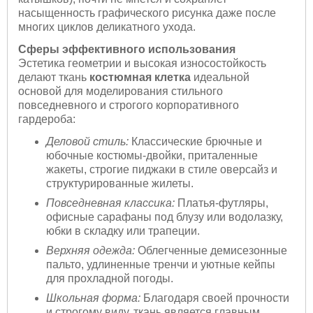
насыщенность графического рисунка даже после
многих циклов деликатного ухода.
Сферы эффективного использования
Эстетика геометрии и высокая износостойкость
делают ткань
костюмная клетка
идеальной
основой для моделирования стильного
повседневного и строгого корпоративного
гардероба:
Деловой стиль:
Классические брючные и
юбочные костюмы-двойки, приталенные
жакеты, строгие пиджаки в стиле оверсайз и
структурированные жилеты.
Повседневная классика:
Платья-футляры,
офисные сарафаны под блузу или водолазку,
юбки в складку или трапеции.
Верхняя одежда:
Облегченные демисезонные
пальто, удлиненные тренчи и уютные кейпы
для прохладной погоды.
Школьная форма:
Благодаря своей прочности
и строгому виду, ткань является главным