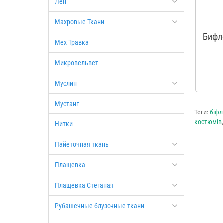
Лен
Махровые Ткани
Бифл
Мех Травка
Микровельвет
Муслин
Мустанг
Теги:
біфл
костюмів
Нитки
Пайеточная ткань
Плащевка
Плащевка Стеганая
Рубашечные блузочные ткани