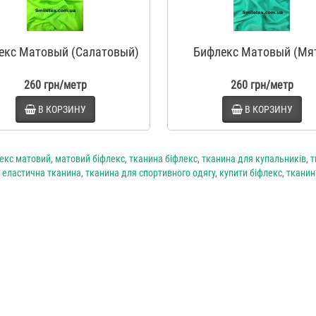
екс Матовый (Салатовый)
Бифлекс Матовый (Мя
260 грн/метр
260 грн/метр
В КОРЗИНУ
В КОРЗИНУ
екс матовий
,
матовий біфлекс
,
тканина біфлекс
,
тканина для купальників
,
т
,
еластична тканина
,
тканина для спортивного одягу
,
купити біфлекс
,
тканин