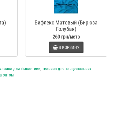
та)
Бифлекс Матовый (Бирюза
Бифле
Голубая)
260 грн/метр
В КОРЗИНУ
канина для гімнастики
,
тканина для танцювальних
а оптом