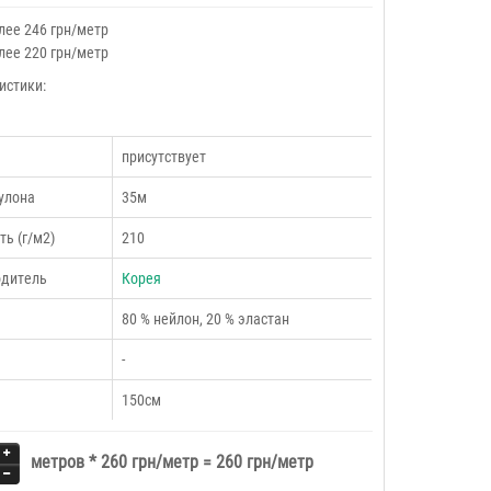
лее 246 грн/метр
лее 220 грн/метр
истики:
присутствует
улона
35м
ть (г/м2)
210
одитель
Корея
80 % нейлон, 20 % эластан
-
150см
метров *
260 грн/метр
=
260 грн/метр