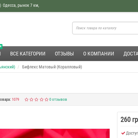
Одесса, рынок 7 км,
W
И
ВСЕ КАТЕГОРИИ
ОТЗЫВЫ
О КОМПАНИИ
ДОСТА
ьянский)
Бифлекс Матовый (Коралловый)
овара:
1079
0 отзывов
260 г
Доступ