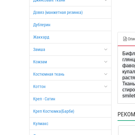
Джинсовые ткани
Довяз (манжетная резинка)
Дублерин
Жаккард
Опи
Замша
Бифле
глянц
Кожзам
фавор
купал
Костюмная ткань
растя
Ткань
Коттон
стиро
smilet
Креп - Сатин
Креп Костюмка(Барби)
РЕКОМ
Кулмакс