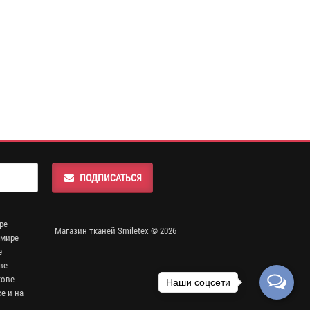
ПОДПИСАТЬСЯ
ре
Магазин тканей Smiletex © 2026
омире
е
ве
кове
Наши соцсети
е и на