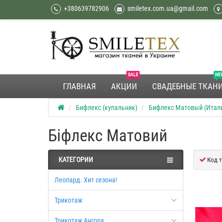
+380639782906
smiletex.com.ua@gmail.com
SALE
NE
ГЛАВНАЯ
АКЦИИ
СВАДЕБНЫЕ ТКАН
Бифлекс (купальник)
Бифлекс Матовый (Итал
Біфлекс Матовий
КАТЕГОРИИ
Код т
Леопард. Хит сезона!
Трикотаж
Трикотаж Ангора