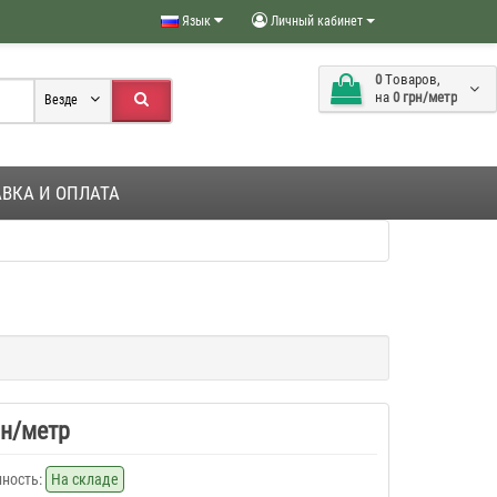
Язык
Личный кабинет
0
Tоваров,
на
0 грн/метр
Везде
ВКА И ОПЛАТА
рн/метр
ность:
На складе