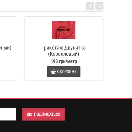
сный)
Трикотаж Двунитка
Трикот
(Коралловый)
193 грн/метр
В КОРЗИНУ
ПОДПИСАТЬСЯ