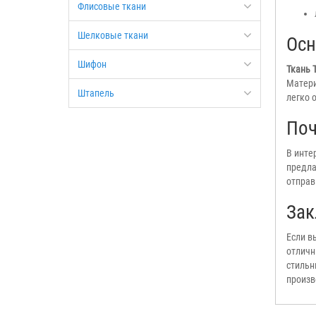
Флисовые ткани
Шелковые ткани
Осн
Шифон
Ткань 
Матери
Штапель
легко 
Поч
В инте
предла
отправ
Зак
Если в
отличн
стильн
произв