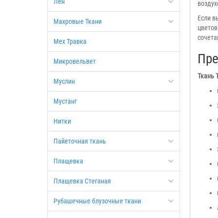
Лен
воздух
Если в
Махровые Ткани
цветов
сочета
Мех Травка
Пре
Микровельвет
Ткань 
Муслин
Мустанг
Нитки
Пайеточная ткань
Плащевка
Плащевка Стеганая
Рубашечные блузочные ткани