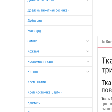
Джинсовые ткани
Довяз (манжетная резинка)
Дублерин
Жаккард
Замша
Опи
Кожзам
Тк
Костюмная ткань
тр
Коттон
Тка
Креп - Сатин
пов
Креп Костюмка(Барби)
Ткань 
Кулмакс
прочно
высоко