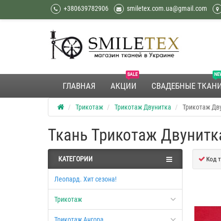
+380639782906
smiletex.com.ua@gmail.com
SALE
NE
ГЛАВНАЯ
АКЦИИ
СВАДЕБНЫЕ ТКАН
Трикотаж
Трикотаж Двунитка
Трикотаж Дв
Ткань Трикотаж Двунитк
КАТЕГОРИИ
Код т
Леопард. Хит сезона!
Трикотаж
Трикотаж Ангора