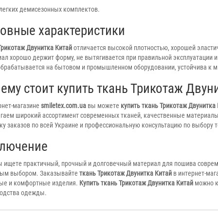
легких демисезонных комплектов.
овные характеристики
Трикотаж Двунитка Китай
отличается высокой плотностью, хорошей эласти
ал хорошо держит форму, не вытягивается при правильной эксплуатации и
обрабатывается на бытовом и промышленном оборудовании, устойчива к м
ему стоит купить ткань Трикотаж Двуни
рнет-магазине
smiletex.com.ua
вы можете
купить ткань Трикотаж Двунитка
гаем широкий ассортимент современных тканей, качественные материалы
ку заказов по всей Украине и профессиональную консультацию по выбору т
лючение
ы ищете практичный, прочный и долговечный материал для пошива совре
ым выбором. Заказывайте
ткань Трикотаж Двунитка Китай
в интернет-маг
ые и комфортные изделия.
Купить ткань Трикотаж Двунитка Китай
можно к
одства одежды.