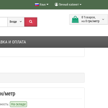
Язык
Личный кабинет
0
Tоваров,
на
0 грн/метр
Везде
ВКА И ОПЛАТА
рн/метр
ность:
На складе