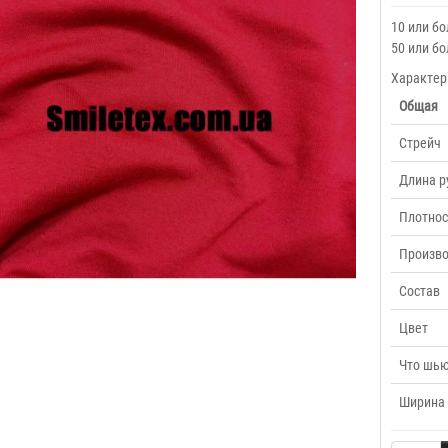
10 или бо
50 или бо
Характер
Общая
Cтрейч
Длина р
Плотнос
Произв
Состав
Цвет
Что шью
Ширина