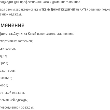
подходит для профессионального и домашнего пошива.
аря своим характеристикам
ткань Трикотаж Двунитка Китай
отлично подхо
ечной одежды.
именение
Трикотаж Двунитка Китай
используется для пошива:
спортивных костюмов;
свитшотов;
худи;
брюк;
джоггеров;
платьев;
юбок;
детской одежды;
домашней одежды;
повседневной одежды;