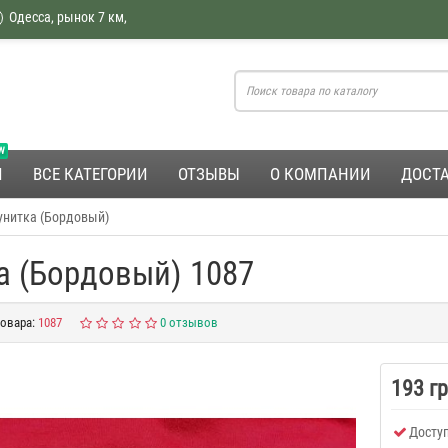
Одесса, рынок 7 км,
W
И
ВСЕ КАТЕГОРИИ
ОТЗЫВЫ
О КОМПАНИИ
ДОСТА
унитка (Бордовый)
а (Бордовый) 1087
овара:
1087
0 отзывов
193 г
Доступ