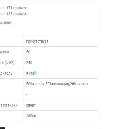
лее 171 грн/метр
лее 138 грн/метр
истики:
присутствует
улона
50
ть (г/м2)
240
одитель
Китай
50%хлопок,30%полиамид,20%вискоз
-
т из ткани
спорт
180см