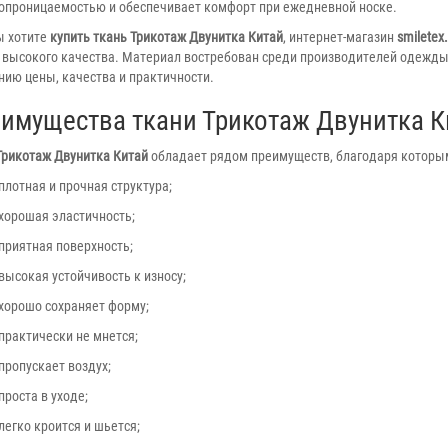
опроницаемостью и обеспечивает комфорт при ежедневной носке.
ы хотите
купить ткань Трикотаж Двунитка Китай
, интернет-магазин
smiletex
 высокого качества. Материал востребован среди производителей одежды
нию цены, качества и практичности.
имущества ткани Трикотаж Двунитка К
Трикотаж Двунитка Китай
обладает рядом преимуществ, благодаря которым
плотная и прочная структура;
хорошая эластичность;
приятная поверхность;
высокая устойчивость к износу;
хорошо сохраняет форму;
практически не мнется;
пропускает воздух;
проста в уходе;
легко кроится и шьется;