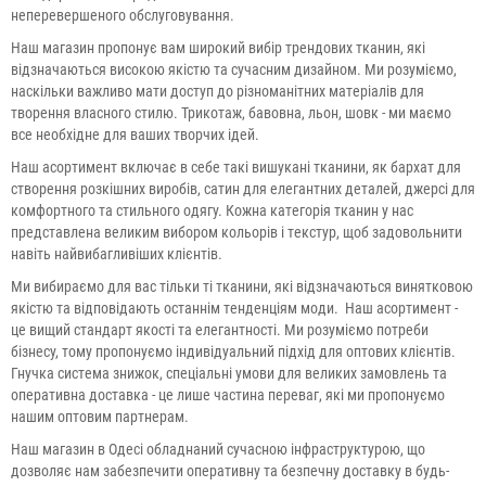
неперевершеного обслуговування.
Наш магазин пропонує вам широкий вибір трендових тканин, які
відзначаються високою якістю та сучасним дизайном. Ми розуміємо,
наскільки важливо мати доступ до різноманітних матеріалів для
творення власного стилю. Трикотаж, бавовна, льон, шовк - ми маємо
все необхідне для ваших творчих ідей.
Наш асортимент включає в себе такі вишукані тканини, як бархат для
створення розкішних виробів, сатин для елегантних деталей, джерсі для
комфортного та стильного одягу. Кожна категорія тканин у нас
представлена великим вибором кольорів і текстур, щоб задовольнити
навіть найвибагливіших клієнтів.
Ми вибираємо для вас тільки ті тканини, які відзначаються винятковою
якістю та відповідають останнім тенденціям моди. Наш асортимент -
це вищий стандарт якості та елегантності. Ми розуміємо потреби
бізнесу, тому пропонуємо індивідуальний підхід для оптових клієнтів.
Гнучка система знижок, спеціальні умови для великих замовлень та
оперативна доставка - це лише частина переваг, які ми пропонуємо
нашим оптовим партнерам.
Наш магазин в Одесі обладнаний сучасною інфраструктурою, що
дозволяє нам забезпечити оперативну та безпечну доставку в будь-